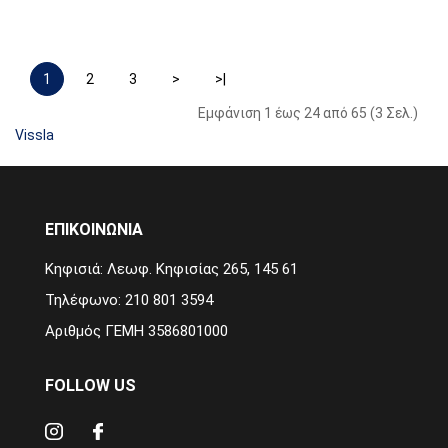
1
2
3
>
>|
Εμφάνιση 1 έως 24 από 65 (3 Σελ.)
Vissla
ΕΠΙΚΟΙΝΩΝΙΑ
Κηφισιά: Λεωφ. Κηφισίας 265, 145 61
Τηλέφωνο: 210 801 3594
Αριθμός ΓΕΜΗ 3586801000
FOLLOW US