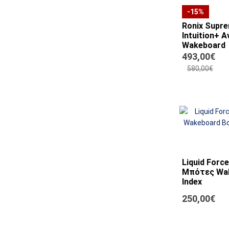
-15%
Ronix Supr
Intuition+ 
Wakeboard
493,00€
Κατασκευαστ
580,00€
Liquid Forc
Μπότες Wak
Index
Κατασκευαστ
250,00€