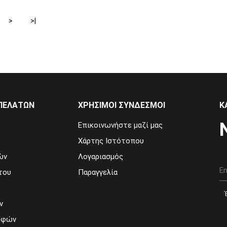
>
>|
ΠΕΛΑΤΏΝ
ΧΡΉΣΙΜΟΙ ΣΎΝΔΕΣΜΟΙ
Κ
Επικοινωνήστε μαζί μας
Χάρτης Ιστότοπου
ών
Λογαριασμός
του
Παραγγελία
ν
οφών