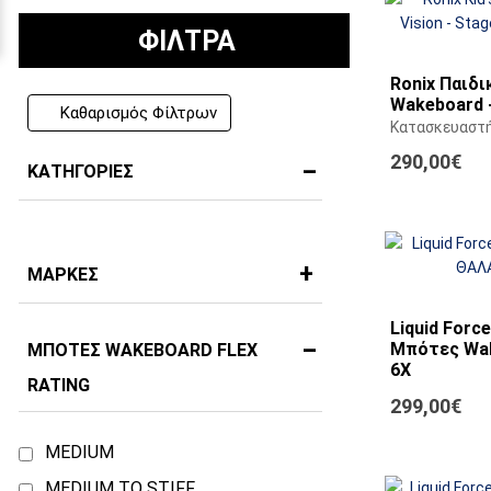
ΦΙΛΤΡΑ
Ronix Παιδ
Wakeboard -
Καθαρισμός Φίλτρων
Κατασκευαστ
290,00€
ΚΑΤΗΓΟΡΊΕΣ
ΜΆΡΚΕΣ
Liquid Forc
Μπότες Wak
ΜΠΌΤΕΣ WAKEBOARD FLEX
6X
RATING
Κατασκευαστ
299,00€
MEDIUM
MEDIUM TO STIFF