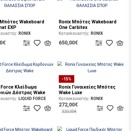
 Μπότες Wakeboard
Ronix Μπότες Wakeboard
mat EXP
One Carbitex
κευαστής:
RONIX
Κατασκευαστής:
RONIX
00€
650,00€
-15%
d Force Κλείδωμα
Ronix Γυναικείες Μπότες
νιών Δέστρας Wake
Wake Luxe
κευαστής:
LIQUID FORCE
Κατασκευαστής:
RONIX
272,00€
320,00€