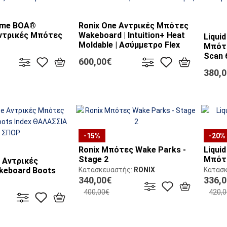
eme BOA®
Ronix One Αντρικές Μπότες
Αντρικές Μπότες
Wakeboard | Intuition+ Heat
Liqui
Moldable | Ασύμμετρο Flex
Μπότε
ής:
RONIX
Κατασκευαστής:
RONIX
Scan 
600,00€
Κατασ
380,
-15%
-20%
Ronix Μπότες Wake Parks -
Liqui
Stage 2
Μπότε
e Αντρικές
eboard Boots
Κατασκευαστής:
RONIX
Κατασ
340,00€
336,
ής:
LIQUID FORCE
400,00€
420,