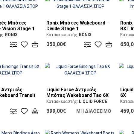
ικές Μπότες
Ronix Μπότες Wakeboard -
Ronix
 Vision Stage 1
Divide Stage 1
RXT I
ής:
RONIX
Κατασκευαστής:
RONIX
Κατασ
350,00€
650,
e Αντρικές
Liquid Force Αντρικές
Liquid
eboard Transit
Μπότες Wakeboard Tao 6X
6X
Κατασκευαστής:
LIQUID FORCE
Κατασ
ής:
LIQUID FORCE
399,00€
459,
ΜΗ ΔΙΑΘΕΣΙΜΟ