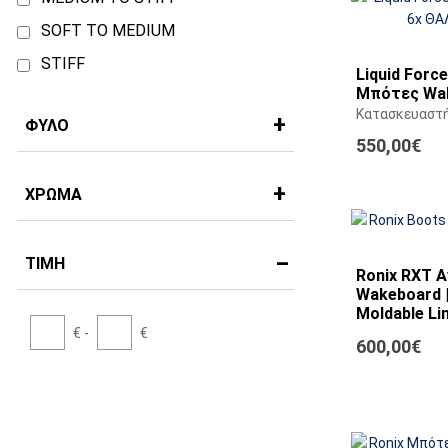
SOFT TO MEDIUM
STIFF
Liquid Forc
Μπότες Wak
Κατασκευαστ
ΦΎΛΟ
550,00€
ΧΡΏΜΑ
ΤΙΜΉ
Ronix RXT 
Wakeboard |
Moldable Lin
Sailcloth
€ -
€
600,00€
Κατασκευαστ