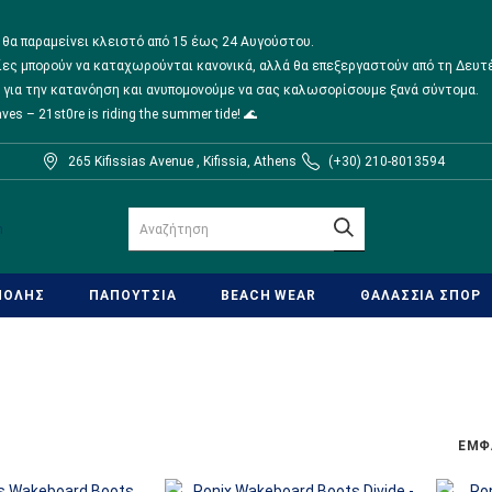
θα παραμείνει κλειστό από 15 έως 24 Αυγούστου.
λίες μπορούν να καταχωρούνται κανονικά, αλλά θα επεξεργαστούν από τη Δευτ
 για την κατανόηση και ανυπομονούμε να σας καλωσορίσουμε ξανά σύντομα.
aves – 21st0re is riding the summer tide! 🌊
265 Kifissias Avenue , Kifissia, Athens
(+30) 210-8013594
ΠΟΛΗΣ
ΠΑΠΟΥΤΣΙΑ
BEACH WEAR
ΘΑΛΑΣΣΙΑ ΣΠΟΡ
ΕΜΦ