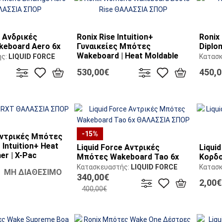
e Ανδρικές
Ronix Rise Intuition+
Ronix
eboard Aero 6x
Γυναικείες Μπότες
Diplo
Wakeboard | Heat Moldable
ής:
LIQUID FORCE
Κατασ
Liner
530,00€
450,
Κατασκευαστής:
RONIX
-15%
Αντρικές Μπότες
 Intuition+ Heat
Liquid Force Αντρικές
Liqui
er | X-Pac
Μπότες Wakeboard Tao 6x
Κορδο
Κατασκευαστής:
LIQUID FORCE
Κατασ
ΜΗ ΔΙΑΘΕΣΙΜΟ
ής:
RONIX
340,00€
2,00€
400,00€