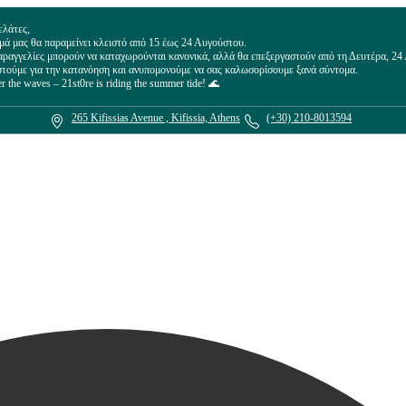
ελάτες,
μά μας θα παραμείνει κλειστό από 15 έως 24 Αυγούστου.
παραγγελίες μπορούν να καταχωρούνται κανονικά, αλλά θα επεξεργαστούν από τη Δευτέρα, 24
στούμε για την κατανόηση και ανυπομονούμε να σας καλωσορίσουμε ξανά σύντομα.
er the waves – 21st0re is riding the summer tide! 🌊
265 Kifissias Avenue , Kifissia, Athens
(+30) 210-8013594