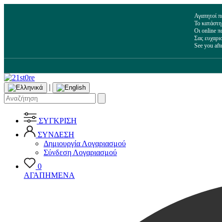
Αγαπητοί π
Το κατάστη
Οι online 
Σας ευχαρι
See you aft
|
ΣΥΓΚΡΙΣΗ
ΣΥΝΔΕΣΗ
Δημιουργία Λογαριασμού
Σύνδεση Λογαριασμού
0
ΑΓΑΠΗΜΕΝΑ