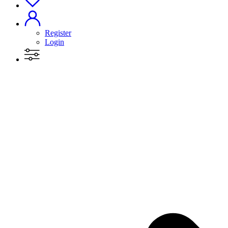
Register
Login