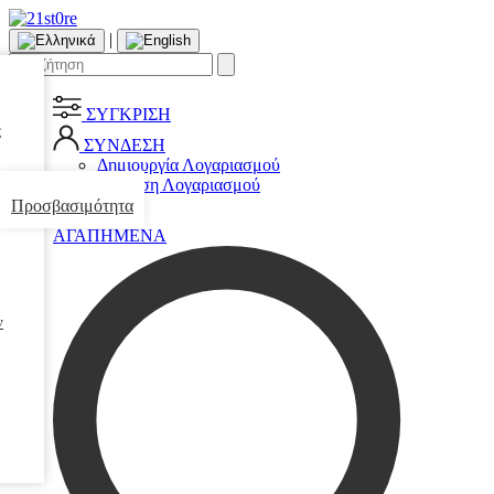
|
ΣΥΓΚΡΙΣΗ
ς
ΣΥΝΔΕΣΗ
Δημιουργία Λογαριασμού
Σύνδεση Λογαριασμού
Προσβασιμότητα
0
ΑΓΑΠΗΜΕΝΑ
ν