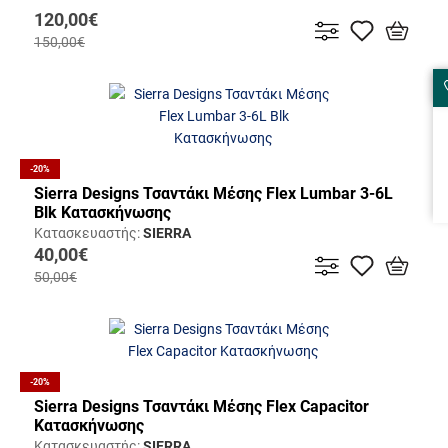
120,00€
150,00€
Α
Τ
Ο
ε
Σ
-20%
ξ
Sierra Designs Τσαντάκι Μέσης Flex Lumbar 3-6L
Blk Κατασκήνωσης
S
Κατασκευαστής:
SIERRA
40,00€
50,00€
-20%
Sierra Designs Τσαντάκι Μέσης Flex Capacitor
Κατασκήνωσης
Κατασκευαστής:
SIERRA