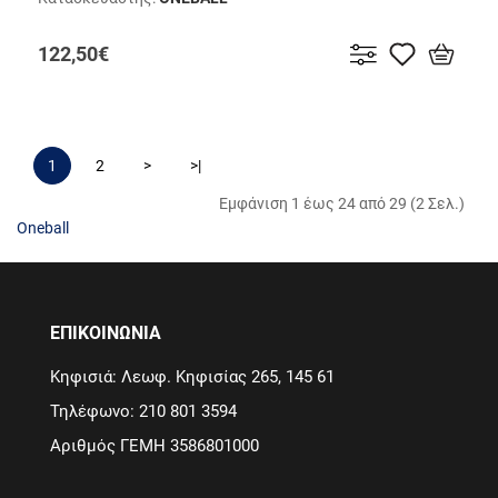
122,50€
1
2
>
>|
Εμφάνιση 1 έως 24 από 29 (2 Σελ.)
Oneball
ΕΠΙΚΟΙΝΩΝΙΑ
Κηφισιά: Λεωφ. Κηφισίας 265, 145 61
Τηλέφωνο: 210 801 3594
Αριθμός ΓΕΜΗ 3586801000