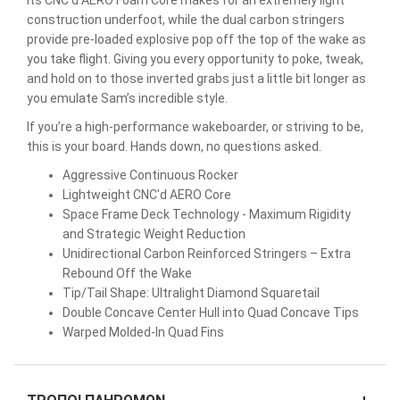
Its CNC’d AERO Foam Core makes for an extremely light
construction underfoot, while the dual carbon stringers
provide pre-loaded explosive pop off the top of the wake as
you take flight. Giving you every opportunity to poke, tweak,
and hold on to those inverted grabs just a little bit longer as
you emulate Sam’s incredible style.
If you’re a high-performance wakeboarder, or striving to be,
this is your board. Hands down, no questions asked.
Aggressive Continuous Rocker
Lightweight CNC'd AERO Core
Space Frame Deck Technology - Maximum Rigidity
and Strategic Weight Reduction
Unidirectional Carbon Reinforced Stringers – Extra
Rebound Off the Wake
Tip/Tail Shape: Ultralight Diamond Squaretail
Double Concave Center Hull into Quad Concave Tips
Warped Molded-In Quad Fins