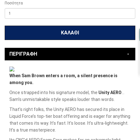
Ποσότητα
ΚΑΛΆΘΙ
ΠΕΡΙΓΡΑΦΉ
When Sam Brown enters a room, a silent presence is
among you.
Once strapped into his signature model, the
Unity AERO
…
Sam’s unmistakable style speaks louder than words.
That’s right folks, the Unity AERO has secured its place in
Liquid Force’s top-tier boat offering and is eager for anything
that comes its way. It’s fast. It’s loose. It’s ultra-lightweight.
It’s a true masterpiece.