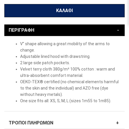
ΚΑΛΆΘΙ
ΠΕΡΙΓΡΑΦΉ
V” shape allowing a great mobility of the arms to
change.
Adjustable lined hood with drawstring.
2 large side patch pockets.
Velvet terry cloth 380g/m² 100% cotton : warm and
ultra-absorbent comfort material.
OEKO-TEX® certified (no chemical elements harmful
to the skin and the individual) and AZO free (dye
without heavy metals).
One size fits all: XS, S, M, L (sizes 1m55 to 1m85).
ΤΡΌΠΟΙ ΠΛΗΡΩΜΏΝ