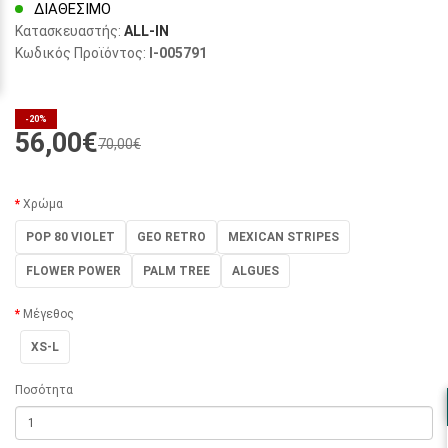
ΔΙΑΘΈΣΙΜΟ
Κατασκευαστής:
ALL-IN
Κωδικός Προϊόντος:
I-005791
-20%
56,00€
70,00€
Χρώμα
POP 80 VIOLET
GEO RETRO
MEXICAN STRIPES
FLOWER POWER
PALM TREE
ALGUES
Μέγεθος
XS-L
Ποσότητα